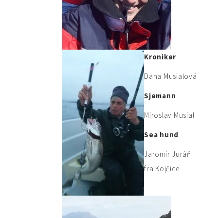
Kronikør
Dana Musialová
Sjømann
Miroslav Musial
Sea hund
Jaromír Juráň
fra Kojčice