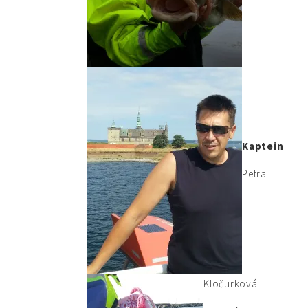
Kaptein
Petra
Kločurková