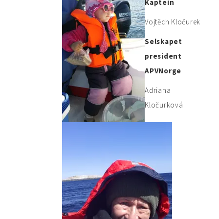
Kaptein
Vojtěch Kločurek
Selskapet
president
APVNorge
Adriana
Kločurková